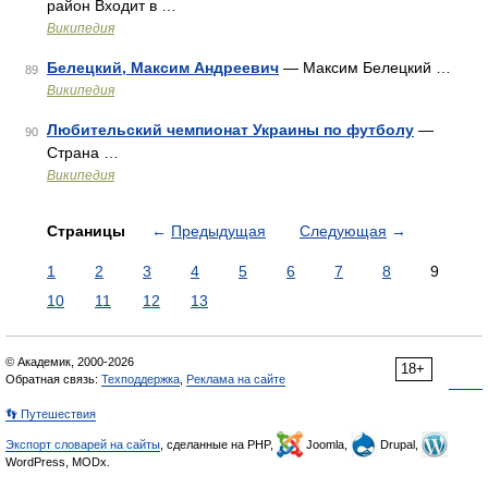
район Входит в …
Википедия
Белецкий, Максим Андреевич
— Максим Белецкий …
89
Википедия
Любительский чемпионат Украины по футболу
—
90
Страна …
Википедия
Страницы
←
Предыдущая
Следующая
→
1
2
3
4
5
6
7
8
9
10
11
12
13
© Академик, 2000-2026
18+
Обратная связь:
Техподдержка
,
Реклама на сайте
👣 Путешествия
Экспорт словарей на сайты
, сделанные на PHP,
Joomla,
Drupal,
WordPress, MODx.