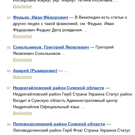
Иосифовна Маркус укр. Маркус Тетяна Йосипівна …
Википедия
Федько, Иван Фёдорович
— В Википедии есть статьи о
84
других людях с такой фамилией, см. Федько. Иван
Фёдорович Федько Дата рождения …
Википедия
Сокольников, Григорий Яковлевич
— Григорий
85
Яковлевич Сокольников …
Википедия
Андрей (Рымаренко)
— …
86
Википедия
Недригайловский район Сумской области
—
87
Недригайловский район Герб Страна Украина Статус район
Входит в Сумскую область Административный центр
Недригайлов Официальный язык …
Википедия
Липоводолинский район Сумской области
—
88
Липоводолинский район Герб Флаг Страна Украина Статус