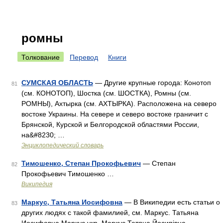
ромны
Толкование
Перевод
Книги
СУМСКАЯ ОБЛАСТЬ
— Другие крупные города: Конотоп
81
(см. КОНОТОП), Шостка (см. ШОСТКА), Ромны (см.
РОМНЫ), Ахтырка (см. АХТЫРКА). Расположена на северо
востоке Украины. На севере и северо востоке граничит с
Брянской, Курской и Белгородской областями России,
на&#8230; …
Энциклопедический словарь
Тимошенко, Степан Прокофьевич
— Степан
82
Прокофьевич Тимошенко …
Википедия
Маркус, Татьяна Иосифовна
— В Википедии есть статьи о
83
других людях с такой фамилией, см. Маркус. Татьяна